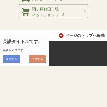
関ケ原戦国市場
ネットショップ
ページのトップへ移動
英語タイトルです。
関ケ原古戦場おもてなし連合
英語説明文です。
一般社団法人関ケ原観光協会
プライバシーポリシー
同意する
拒否する
サイトポリシー
サイトマップ
リンク集
関ケ原古戦場おもてなし連合