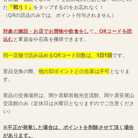
た
「戦う！」
をタップするのをお忘れなく！
（QRの読込のみでは、ポイント付与されません）
対象の施設・お店でお買物や飲食をし
て
、QRコードを読
込む
と軍資金や石高を獲得できます。
同一店舗で読み込めるQRコード回数は、
1日1回
です。
景品交換の際、
他のIDポイントとの合算は不可
となりま
す。
景品の交換場所は、関ケ原駅前観光交流館、関ケ原笹尾山
交流館のみ（定休日は火曜日となりますのでご注意くださ
い）
※不正が発覚した場合は、ポイントを削除させて頂く場合
があります。