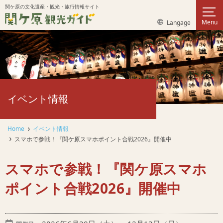
このページの本文へ移動
関ケ原の文化遺産・観光・旅行情報サイト
サイ
言語選択メニューを表示
Menu
Langage
イベント情報
Home
イベント情報
スマホで参戦！『関ケ原スマホポイント合戦2026』開催中
スマホで参戦！『関ケ原スマホ
ポイント合戦2026』開催中