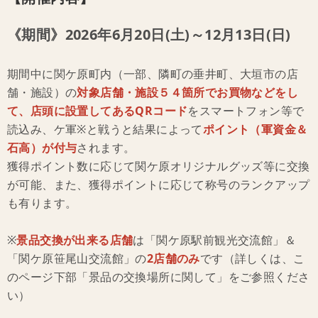
《期間》2026年6月20日(土)～12月13日(日)
期間中に関ケ原町内（一部、隣町の垂井町、大垣市の店
舗・施設）の
対象店舗・施設５４箇所でお買物などをし
て、店頭に設置してあるQRコード
をスマートフォン等で
読込み、ケ軍※と戦うと結果によって
ポイント（軍資金＆
石高）が付与
されます。
獲得ポイント数に応じて関ケ原オリジナルグッズ等に交換
が可能、また、獲得ポイントに応じて称号のランクアップ
も有ります。
※
景品交換が出来る店舗
は「関ケ原駅前観光交流館」＆
「関ケ原笹尾山交流館」の
2店舗のみ
です（詳しくは、こ
のページ下部「景品の交換場所に関して」をご参照くださ
い）