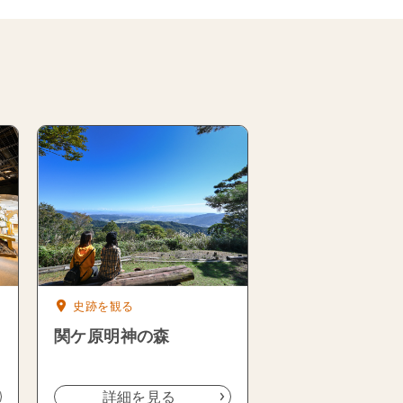
史跡を観る
関ケ原明神の森
詳細を見る