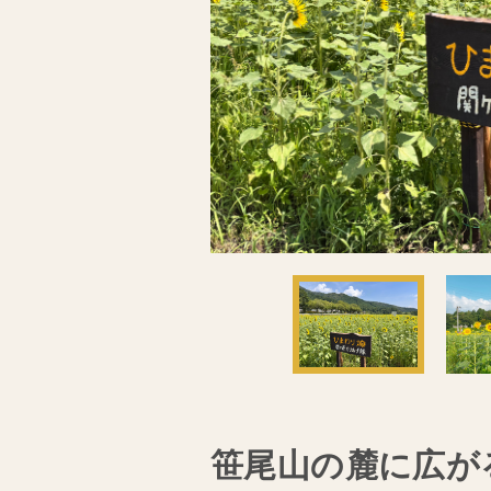
笹尾山の麓に広が