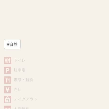
#自然
トイレ
駐車場
喫茶・軽食
売店
テイクアウト
入場無料