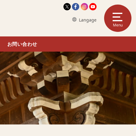
サイトメ
関ケ原観光情報 公式X（外部サ
関ケ原観光情報 公式faceb
関ケ原観光情報 公式Ins
関ケ原観光情報 公式
言語選択メニューを表示
Langage
Menu
お問い合わせ