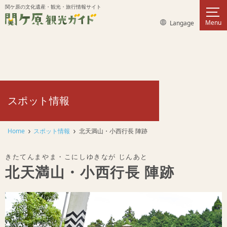
このページの本文へ移動
関ケ原の文化遺産・観光・旅行情報サイト
サイ
言語選択メニューを表示
Menu
Langage
スポット情報
Home
スポット情報
北天満山・小西行長 陣跡
きたてんまやま・こにしゆきなが じんあと
北天満山・小西行長 陣跡