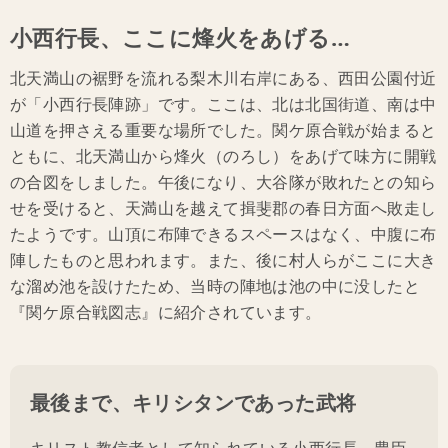
小西行長、ここに烽火をあげる…
北天満山の裾野を流れる梨木川右岸にある、西田公園付近
が「小西行長陣跡」です。ここは、北は北国街道、南は中
山道を押さえる重要な場所でした。関ケ原合戦が始まると
ともに、北天満山から烽火（のろし）をあげて味方に開戦
の合図をしました。午後になり、大谷隊が敗れたとの知ら
せを受けると、天満山を越えて揖斐郡の春日方面へ敗走し
たようです。山頂に布陣できるスペースはなく、中腹に布
陣したものと思われます。また、後に村人らがここに大き
な溜め池を設けたため、当時の陣地は池の中に没したと
『関ケ原合戦図志』に紹介されています。
最後まで、キリシタンであった武将
キリスト教信者として知られている小西行長。豊臣