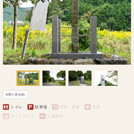
#関ケ原合戦
トイレ
駐車場
喫茶・軽食
売店
テイクアウト
入場無料