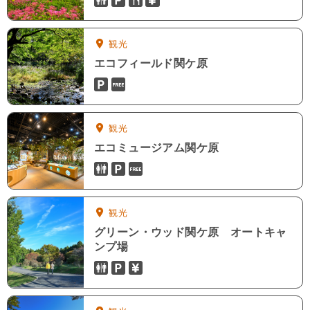
トイレ
駐車場
喫茶・軽食
売店
観光
エコフィールド関ケ原
駐車場
入場無料
観光
エコミュージアム関ケ原
トイレ
駐車場
入場無料
観光
グリーン・ウッド関ケ原 オートキャ
ンプ場
トイレ
駐車場
売店