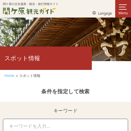
このページの本文へ移動
関ケ原の文化遺産・観光・旅行情報サイト
サイ
言語選択メニューを表示
Menu
Langage
スポット情報
Home
スポット情報
条件を指定して検索
キーワード