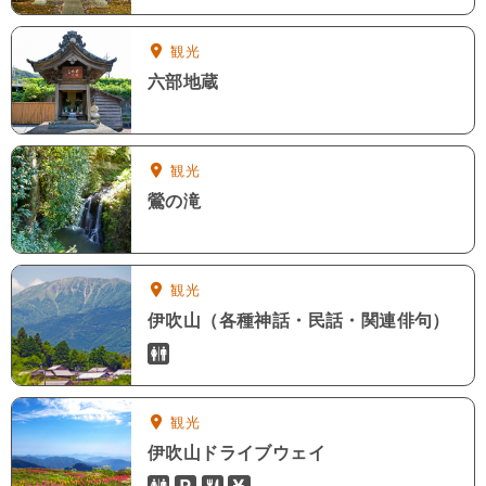
観光
六部地蔵
観光
鶯の滝
観光
伊吹山（各種神話・民話・関連俳句）
トイレ
観光
伊吹山ドライブウェイ