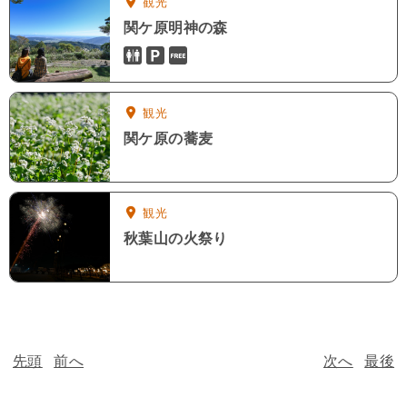
観光
関ケ原明神の森
トイレ
駐車場
入場無料
観光
関ケ原の蕎麦
観光
秋葉山の火祭り
先頭
前へ
次へ
最後